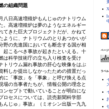
燃の組織問題
I
月八日高速増殖炉もんじゅのナトリウム
た。高速増殖炉は夢のようなエネルギー
れてきた巨大プロジェクトだが、かねて
たように、ナトリウムのとりあつかいが
分野の先進国においても断念する国が相
、起こるべき事故が起きたといえる。十
ページ
燃は科学技術庁の立ち入り検査を受け
ナトリウム漏れ事故の肝心な映像をはぶ
資料しか提出しなかったための措置だっ
ラベル
的に「事故」を「事象」と呼び換える点
現場の当事者たちが、情報公開の理念と
コンセプトで動いていることが明白にな
プロセスについては、読売新聞科学部
もんじゅ」事故』（ミオシン出版一九九