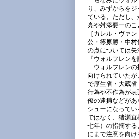
ちなみにウォル
り、みずからをジ
ている。ただし、
亮や舛添要一のこ
［カレル・ヴァン
公・篠原勝・中村
の点については矢
『ウォルフレンを
ウォルフレンの
向けられていたが
で厚生省・大蔵省
行為や不作為が表
僚の逮捕などがあ
シューになってい
ではなく、猪瀬直
七年）の指摘する
にまで注意を向け