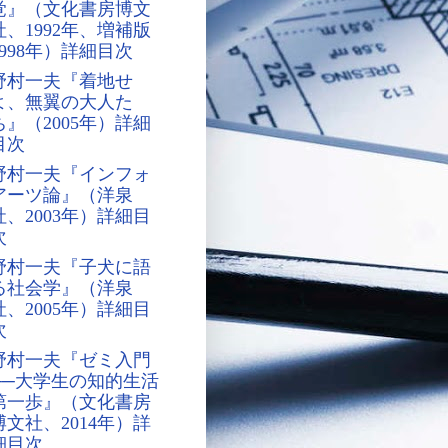
覚』（文化書房博文
社、1992年、増補版
1998年）詳細目次
野村一夫『着地せ
よ、無翼の大人た
ち』（2005年）詳細
目次
野村一夫『インフォ
アーツ論』（洋泉
社、2003年）詳細目
次
野村一夫『子犬に語
る社会学』（洋泉
社、2005年）詳細目
次
野村一夫『ゼミ入門
──大学生の知的生活
第一歩』（文化書房
博文社、2014年）詳
細目次