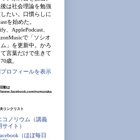
職後は社会理論を勉強
直したい。口慣らしに
dcastを始めた。
tify、ApplePodcast、
azonMusicで「ソシオ
ウム」を更新中。かろ
じて言葉だけで生きて
70歳。
細プロフィールを表示
活動は
://www.facebook.com/nomuraka
夫リンクリスト
エコノリウム（講義
用サイト）
Facebook（ほぼ毎日