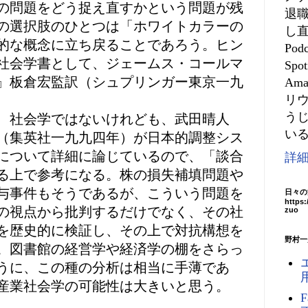
の問題をどう捉え直すかという問題が残
退
の選択肢のひとつは「ホワイトカラーの
し
的な概念に立ち戻ることであろう。ヒン
Po
社会学書として、ジェームス・コールマ
Spo
』板倉宏監訳（シュプリンガー東京一九
Am
リ
う
、社会学ではないけれども、武田晴人
いる
（集英社一九九四年）が日本的調整シス
について詳細に論じているので、「談合
詳
る上で参考になる。株の損失補填問題や
与事件もそうであるが、こういう問題を
日々の
https
の視点から批判するだけでなく、その社
zuo
を歴史的に検証し、その上で対抗構想を
野村一
。図書館の経営学や経済学の棚をさらっ
うに、この種の分析は相当に手薄であ
産業社会学の可能性は大きいと思う。