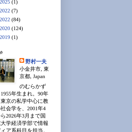
2025
(1)
2022
(7)
2022
(84)
2020
(124)
2019
(1)
介
野村一夫
小金井市, 東
京都, Japan
のむらかず
1955年生まれ。90年
は東京の私学中心に教
社会学を、2001年4
ら2026年3月まで国
院大学経済学部で情報
ディア系科目を担当。