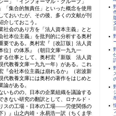
シー」「インフォーマル・グループ」
」「集合的無責任」といった概念を使用
しておいたが、その後、多くの文献が刊
紹介しておこう。
業社会のあり方を「法人資本主義」とと
会社本位主義」を批判的に分析する奥村
重要である。奥村宏『［改訂版］法人資
本位］の体系』（朝日文庫一九九一
する仕事として、奥村宏『新版 法人資
現代教養文庫一九九一年）がある。これ
宏『会社本位主義は崩れるか』（岩波新
現代教養文庫には奥村の著作をはじめと
業論がある。
ないものの、日本の企業組織を議論する
できない研究の翻訳として、ロナルド・
リスの工場・日本の工場――労使関係の
下）』山之内靖・永易浩一訳（ちくま学