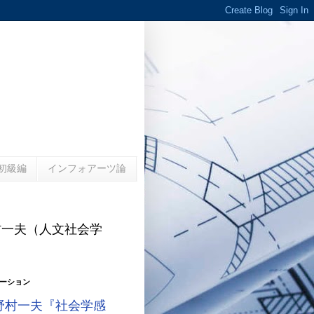
初級編
インフォアーツ論
村一夫（人文社会学
）
ーション
野村一夫『社会学感