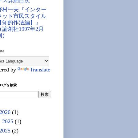
ーズ詳細目次
野村一夫『インター
ネット市民スタイル
【知的作法編】』
（論創社1997年2月
刊）
ate
ered by
Translate
ログを検索
2026
(1)
 2025
(1)
2025
(2)