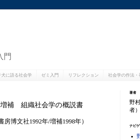
入門
子犬に語る社会学
ゼミ入門
リフレクション
社会学の作法・
著者
野
−増補 組織社会学の概説書
者
博文社1992年/増補1998年）
ナビゲ