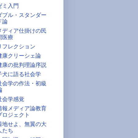
ゼミ入門
ダブル・スタンダー
ド論
メディア仕掛けの民
間医療
リフレクション
健康クリーシェ論
健康の批判理論序説
子犬に語る社会学
社会学の作法・初級
編
社会学感覚
情報メディア論教育
プロジェクト
着地せよ、無翼の大
人たち