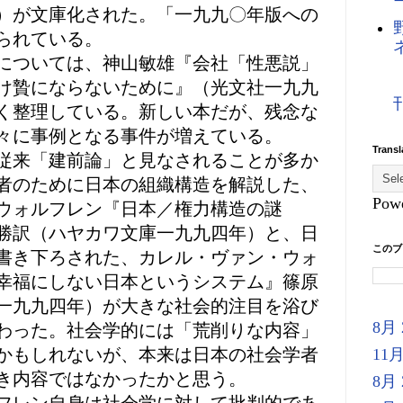
）が文庫化された。「一九九〇年版への
られている。
については、神山敏雄『会社「性悪説」
け贄にならないために』（光文社一九九
く整理している。新しい本だが、残念な
々に事例となる事件が増えている。
Transl
従来「建前論」と見なされることが多か
者のために日本の組織構造を解説した、
Pow
ウォルフレン『日本／権力構造の謎
勝訳（ハヤカワ文庫一九九四年）と、日
このブ
書き下ろされた、カレル・ヴァン・ウォ
幸福にしない日本というシステム』篠原
一九九四年）が大きな社会的注目を浴び
8月 
わった。社会学的には「荒削りな内容」
かもしれないが、本来は日本の社会学者
11月
き内容ではなかったかと思う。
8月 