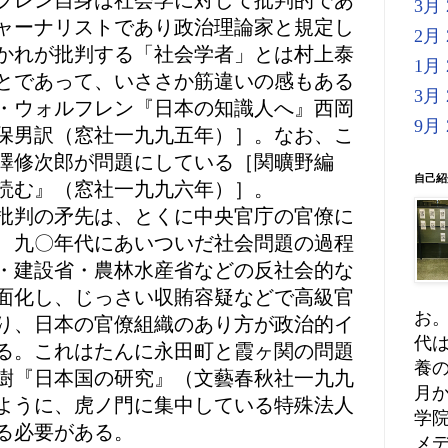
フレン自身は社会学に対して批判的であ
3月 
ャーナリストであり政治理論家と規定し
2月 
かれが批判する「社会学者」とは村上泰
1月 
とであって、いささか筋違いの感もある
3月 
・ウォルフレン『日本の知識人へ』西岡
9月 
保男訳（窓社一九九五年）］。なお、こ
澤修次郎が問題にしている［関曠野編
自己紹
読む』（窓社一九九六年）］。
批判の矛先は、とくに中央官庁の官僚に
、九〇年代にあいついだ社会問題の過程
・建設省・農林水産省などの反社会的な
面化し、じっさい収賄容疑などで高級官
お。
り、日本の官僚組織のあり方が政治的イ
代
る。これはたんに永田町と霞ヶ関の問題
養の
樹『日本国の研究』（文藝春秋社一九九
月か
ように、虎ノ門に集中している特殊法人
学
る必要がある。
メ