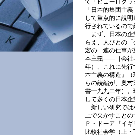
て「ビューロクラ
「日本的集団主義
して重点的に説明
行されているので
まず、日本の企
らえ、人びとの「
宏の一連の仕事が
本主義――［会社
年）。これに先行
本主義の構造』（
らの続編が、奥村
書一九九二年）。
して多くの日本企
新しい研究では
上で欠かすことの
Ｐ・ドーア『イギ
比較社会学（上・