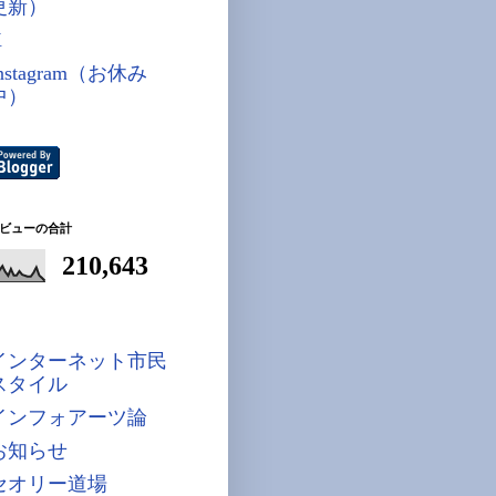
更新）
X
nstagram（お休み
中）
ビューの合計
210,643
インターネット市民
スタイル
インフォアーツ論
お知らせ
セオリー道場