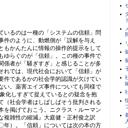
ているのは一種の「システムの信頼」問
事件のように、動燃側が「誤解を与え
ともかんたんに情報の操作的提示をして
もゆらぐのが「信頼」。この種の事件で
関係者が「騒ぎすぎ」と感じることが多
それでは、現代社会において「信頼」が
要件であるかの社会学的認識が欠けてい
ない。薬害エイズ事件についても同様で
象化しすぎて捉えているとの疑念を抱
て（社会学者はしばしばそう批判される
本を掲げておこう。ニクラス・ルーマン
な複雑性の縮減』大庭健・正村俊之訳
〇年）。「信頼」については次の本の方