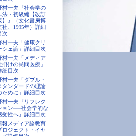
野村一夫『社会学の
作法・初級編【改訂
版】』（文化書房博
文社、1995年）詳細
目次
野村一夫「健康クリ
ーシェ論」詳細目次
野村一夫「メディア
仕掛けの民間医療」
詳細目次
野村一夫「ダブル・
スタンダードの理論
のために」詳細目次
野村一夫『リフレク
ション──社会学的な
感受性へ』詳細目次
情報メディア論教育
プロジェクト・イヤ