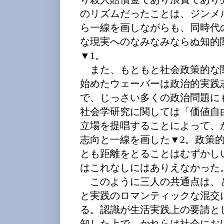
のリズムだったことは、ジンメ
ら一線を画しながらも、同時代
な現実へのなみなみならぬ知的
▼1。
また、もともと社会政策的な
始めたウェーバーは政治的実践
で、じっさい多くの政治問題に
社会学研究に関しては「価値自由」（W
立場を提唱することによって、
志向と一線を画した▼2。政策
とも距離をとることはむずかし
はこれなしにはありえなかった
このように三人の共通点は、
と実践のロマンティックな混交
る。認識が生活実践上の要請と
知した上で、かれらは社会にお