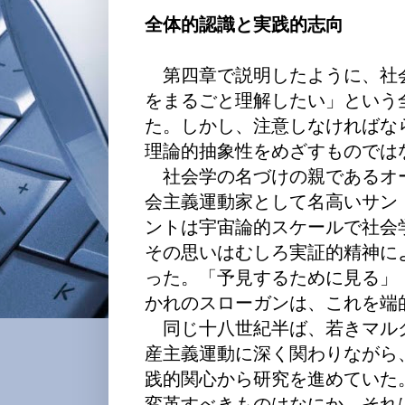
全体的認識と実践的志向
第四章で説明したように、社
をまるごと理解したい」という
た。しかし、注意しなければな
理論的抽象性をめざすものでは
社会学の名づけの親であるオ
会主義運動家として名高いサン
ントは宇宙論的スケールで社会
その思いはむしろ実証的精神に
った。「予見するために見る」（voir
かれのスローガンは、これを端
同じ十八世紀半ば、若きマル
産主義運動に深く関わりながら
践的関心から研究を進めていた
変革すべきものはなにか。それ