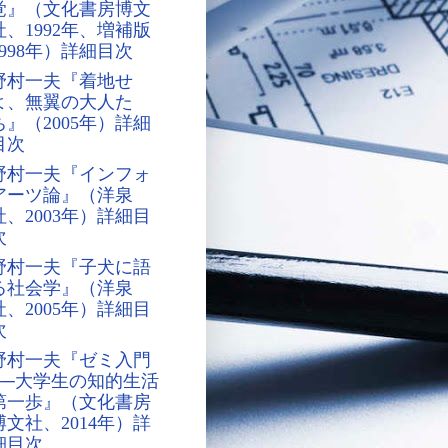
覚』（文化書房博文
社、1992年、増補版
1998年）詳細目次
野村一夫『着地せ
よ、無翼の大人た
ち』（2005年）詳細
目次
野村一夫『インフォ
アーツ論』（洋泉
社、2003年）詳細目
次
野村一夫『子犬に語
る社会学』（洋泉
社、2005年）詳細目
次
野村一夫『ゼミ入門
──大学生の知的生活
第一歩』（文化書房
博文社、2014年）詳
細目次