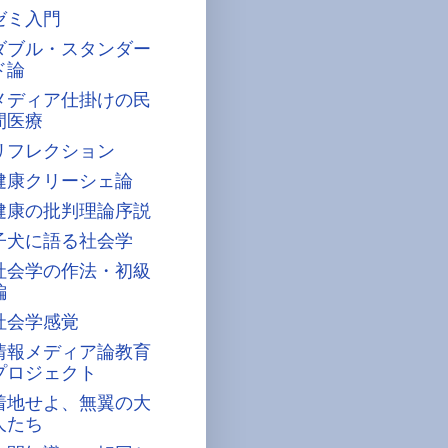
ゼミ入門
ダブル・スタンダー
ド論
メディア仕掛けの民
間医療
リフレクション
健康クリーシェ論
健康の批判理論序説
子犬に語る社会学
社会学の作法・初級
編
社会学感覚
情報メディア論教育
プロジェクト
着地せよ、無翼の大
人たち