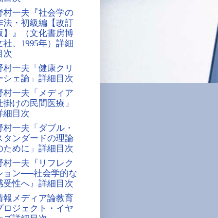
野村一夫『社会学の
作法・初級編【改訂
版】』（文化書房博
文社、1995年）詳細
目次
野村一夫「健康クリ
ーシェ論」詳細目次
野村一夫「メディア
仕掛けの民間医療」
詳細目次
野村一夫「ダブル・
スタンダードの理論
のために」詳細目次
野村一夫『リフレク
ション──社会学的な
感受性へ』詳細目次
情報メディア論教育
プロジェクト・イヤ