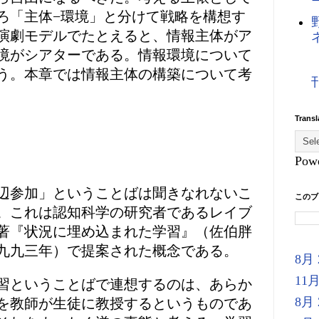
ろ「主体−環境」と分けて戦略を構想す
演劇モデルでたとえると、情報主体がア
境がシアターである。情報環境について
う。本章では情報主体の構築について考
Transl
Pow
辺参加」ということばは聞きなれないこ
このブ
。これは認知科学の研究者であるレイブ
著『状況に埋め込まれた学習』（佐伯胖
九九三年）で提案された概念である。
8月 
11月
習ということばで連想するのは、あらか
8月 
を教師が生徒に教授するというものであ