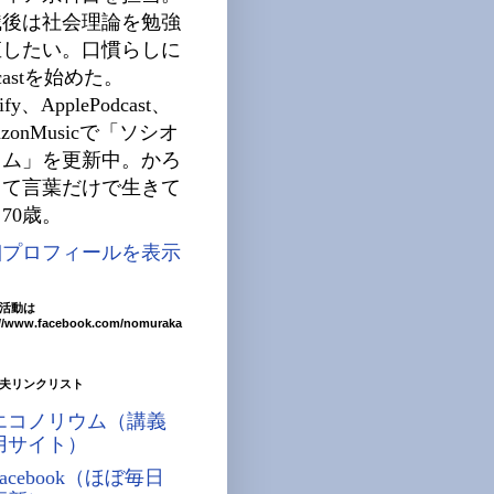
職後は社会理論を勉強
直したい。口慣らしに
dcastを始めた。
tify、ApplePodcast、
azonMusicで「ソシオ
ウム」を更新中。かろ
じて言葉だけで生きて
70歳。
細プロフィールを表示
活動は
://www.facebook.com/nomuraka
夫リンクリスト
エコノリウム（講義
用サイト）
Facebook（ほぼ毎日