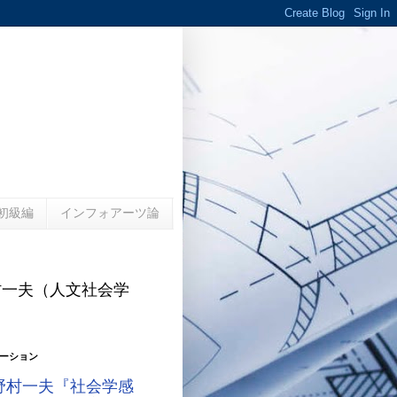
初級編
インフォアーツ論
村一夫（人文社会学
）
ーション
野村一夫『社会学感