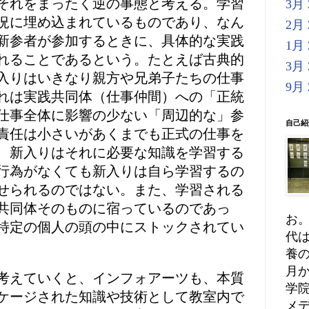
それをまったく逆の事態と考える。学習
3月 
況に埋め込まれているものであり、なん
2月 
新参者が参加するときに、具体的な実践
1月 
れることであるという。たとえば古典的
3月 
入りはいきなり親方や兄弟子たちの仕事
9月 
れは実践共同体（仕事仲間）への「正統
仕事全体に影響の少ない「周辺的な」参
自己紹
責任は小さいがあくまでも正式の仕事を
、新入りはそれに必要な知識を学習する
行為がなくても新入りは自ら学習するの
せられるのではない。また、学習される
共同体そのものに宿っているのであっ
お。
特定の個人の頭の中にストックされてい
代
養の
月か
考えていくと、インフォアーツも、本質
学
ケージされた知識や技術として教室内で
メ