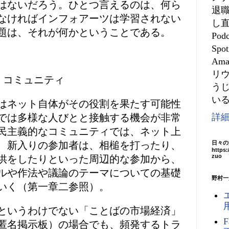
はないだろう。ひとつ言えるのは、何ら
退
なければインフォアーツは学習されない
し
題は、それが何かということである。
Po
Spo
Am
リ
・コミュニティ
う
いる
はネット自体がその役割を果たす可能性
では多様な人びとと接触する機会が非常
詳
民主義的なコミュニティでは、ネット上
、新入りの参加者は、相槌を打ったり、
日々の
https
zuo
供をしたりといった周辺的な参加から、
ルや作法や議論のテーマについての基礎
野村一
いく（第一章二参照）。
というわけでない「ことばの市場経済」
匿名掲示板）の場合でも、頻発するトラ