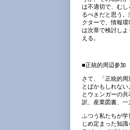
は不適切で、むし
るべきだと思う。
クターで、情報環
は次章で検討しよ
える。
■正統的周辺参加
さて、「正統的周
とばかもしれない
とウェンガーの共
訳、産業図書、一
ふつう私たちが学
じめ定まった知識