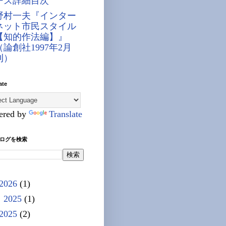
ーズ詳細目次
野村一夫『インター
ネット市民スタイル
【知的作法編】』
（論創社1997年2月
刊）
ate
ered by
Translate
ログを検索
2026
(1)
 2025
(1)
2025
(2)