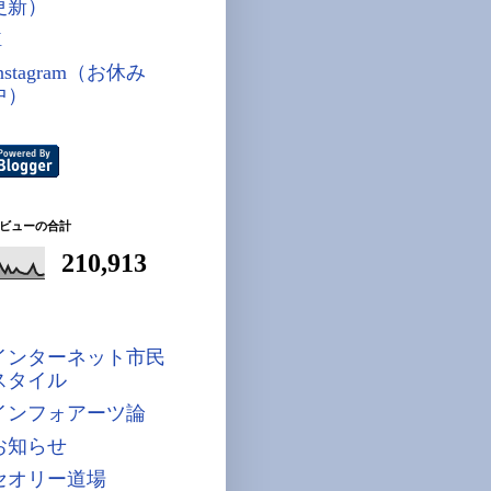
更新）
X
nstagram（お休み
中）
ビューの合計
210,913
インターネット市民
スタイル
インフォアーツ論
お知らせ
セオリー道場