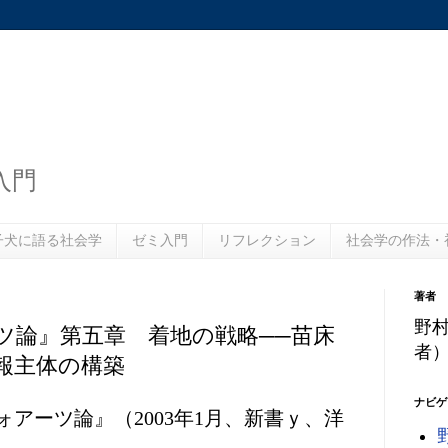
入門
子犬に語る社会学
ゼミ入門
リフレクション
社会学の作法・
著者
野
ツ論』第五章 着地の戦略──苗床
者
報主体の構築
ナビゲ
アーツ論』（2003年1月、新書ｙ、洋